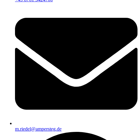
m.riedel@ampersteg.de