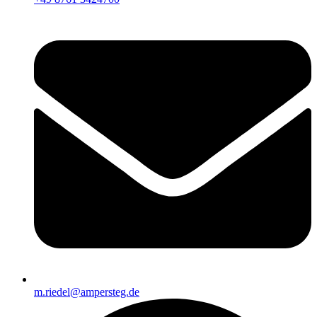
m.riedel@ampersteg.de