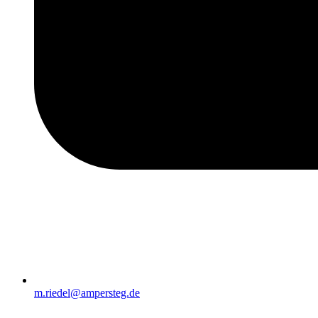
m.riedel@ampersteg.de