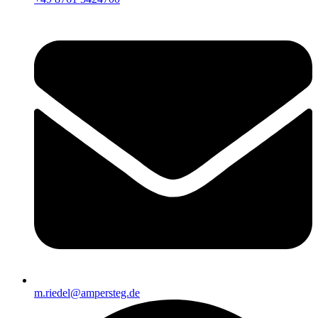
m.riedel@ampersteg.de