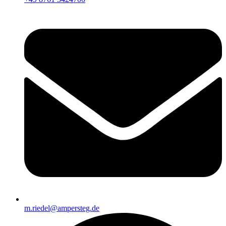
m.riedel@ampersteg.de